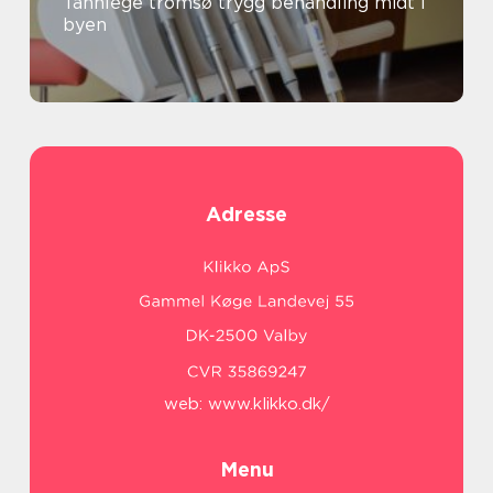
Tannlege tromsø trygg behandling midt i
byen
Adresse
web:
www.klikko.dk/
Menu