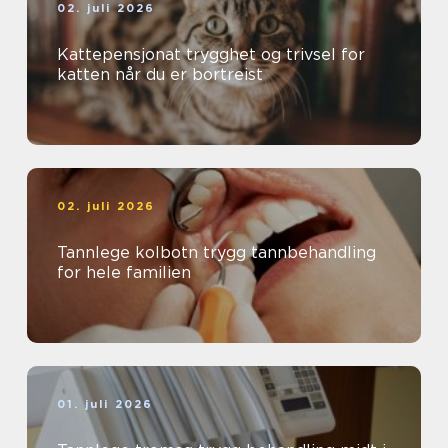
02. juli 2026
Kattepensjonat trygghet og trivsel for
katten når du er bortreist
02. juli 2026
Tannlege kolbotn trygg tannbehandling
for hele familien
01. juli 2026