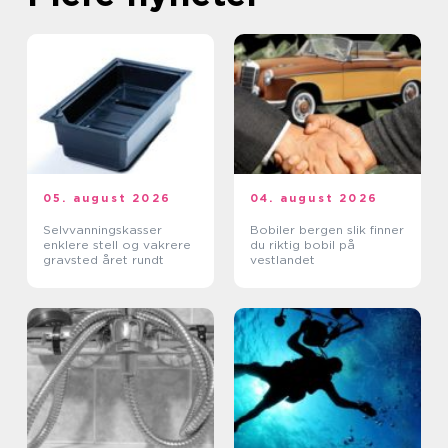
05. august 2026
04. august 2026
Selvvanningskasser
Bobiler bergen slik finner
enklere stell og vakrere
du riktig bobil på
gravsted året rundt
vestlandet