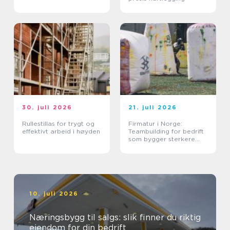
30. juli 2026
21. juli 2026
Rullestillas for trygt og
Firmatur i Norge:
effektivt arbeid i høyden
Teambuilding for bedrift
som bygger sterkere
team
10. juli 2026
Næringsbygg til salgs: slik finner du riktig
eiendom for din bedrift