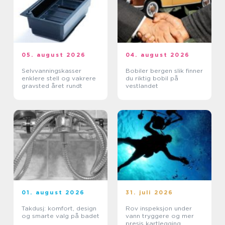
05. august 2026
04. august 2026
Selvvanningskasser
Bobiler bergen slik finner
enklere stell og vakrere
du riktig bobil på
gravsted året rundt
vestlandet
01. august 2026
31. juli 2026
Takdusj: komfort, design
Rov inspeksjon under
og smarte valg på badet
vann tryggere og mer
presis kartlegging