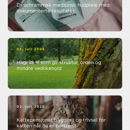
Dr schrammek medisinsk hudpleie med
dokumenterte resultater
03. juli 2026
Hagekant som gir struktur, orden og
mindre vedlikehold
02. juli 2026
Kattepensjonat trygghet og trivsel for
katten når du er bortreist