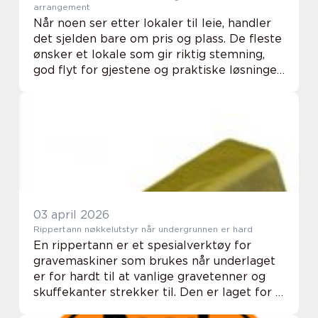
arrangement
Når noen ser etter lokaler til leie, handler
det sjelden bare om pris og plass. De fleste
ønsker et lokale som gir riktig stemning,
god flyt for gjestene og praktiske løsninger
på alt som ellers kan skape stress. Valg av
lokale påvirker opplevelsen a...
03 april 2026
Rippertann nøkkelutstyr når undergrunnen er hard
En rippertann er et spesialverktøy for
gravemaskiner som brukes når underlaget
er for hardt til at vanlige gravetenner og
skuffekanter strekker til. Den er laget for å
bryte opp kompakt og fast materiale, som