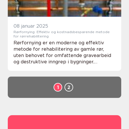
08 januar 2025
Rørfornying: Effektiv og kostnadsbesparende metode
for rørrehabilitering
Rørfornying er en moderne og effektiv
metode for rehabilitering av gamle rør,
uten behovet for omfattende gravearbeid
og destruktive inngrep i bygninger.
Metoden blir stadig mer populær blant
både boligeiere og bedrifter, so...
1
2