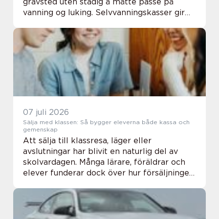
gravsted uten stadig å måtte passe på
vanning og luking. Selvvanningskasser gir
jevn tilførsel av vann, holder jorden på plass
og reduserer tungt stell. Særlig for
pårørende...
07 juli 2026
Sälja med klassen: Så bygger eleverna både kassa och
gemenskap
Att sälja till klassresa, läger eller
avslutningar har blivit en naturlig del av
skolvardagen. Många lärare, föräldrar och
elever funderar dock över hur försäljningen
kan bli både effektiv, lär...