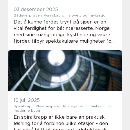
03 desember 2025
Båtførerprøven: Kunnskap om sjøvett og navigasjon
Det å kunne ferdes trygt på sjøen er en
vital ferdighet for båtinteresserte. Norge,
med sine mangfoldige kystlinjer og vakre
fjorder, tilbyr spektakulære muligheter for
båtliv. Imidlertid, for å ivareta b&ar...
10 juli 2025
Spiraltrapp: Plassbesparende eleganse og funksjon for
moderne bygg
En spiraltrapp er ikke bare en praktisk
løsning for å forbinde ulike etasjer – den
har også blitt et populært arkitektonisk