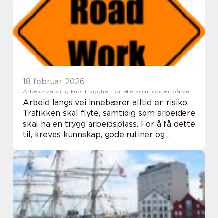
frossen jord, sprengstein, morene eller a...
18 februar 2026
Arbeidsvarsling kurs trygghet for alle som jobber på vei
Arbeid langs vei innebærer alltid en risiko.
Trafikken skal flyte, samtidig som arbeidere
skal ha en trygg arbeidsplass. For å få dette
til, kreves kunnskap, gode rutiner og
forståelse for regelverket. Et
Arbeidsvarsling kurs gir denne
kompetansen, o...