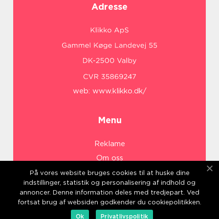
Adresse
web:
www.klikko.dk/
Menu
Reklame
Om oss
Cookies
På vores website bruges cookies til at huske dine
indstillinger, statistik og personalisering af indhold og
Kontakt Oss
annoncer. Denne information deles med tredjepart. Ved
Sitemap
fortsat brug af websiden godkender du cookiepolitikken.
Ok
Privatlivspolitik