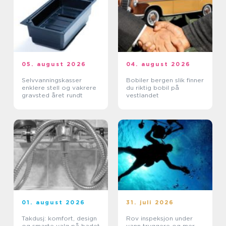
05. august 2026
04. august 2026
Selvvanningskasser
Bobiler bergen slik finner
enklere stell og vakrere
du riktig bobil på
gravsted året rundt
vestlandet
01. august 2026
31. juli 2026
Takdusj: komfort, design
Rov inspeksjon under
og smarte valg på badet
vann tryggere og mer