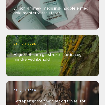
Dr schrammek medisinsk hudpleie med
dokumenterte resultater
03. juli 2026
Hagekant som gir struktur, orden og
mindre vedlikehold
02. juli 2026
Kattepensjonat trygghet og trivsel for