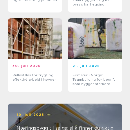
presis kartlegging
30. juli 2026
21. juli 2026
Rullestillas for trygt og
Firmatur i Norge:
effektivt arbeid i høyden
Teambuilding for bedrift
som bygger sterkere
team
10. juli 2026
Næringsbygg til salgs: slik finner du riktig