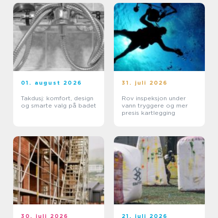
01. august 2026
31. juli 2026
Takdusj: komfort, design
Rov inspeksjon under
og smarte valg på badet
vann tryggere og mer
presis kartlegging
30. juli 2026
21. juli 2026