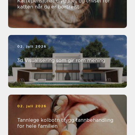
Kattepensjonat trygghet og trivsel for
katten når du er bortreist
02. juli 2026
3d Visualisering som gir rom mening
02. juli 2026
Tannlege kolbotn trygg tannbehandling
for hele familien