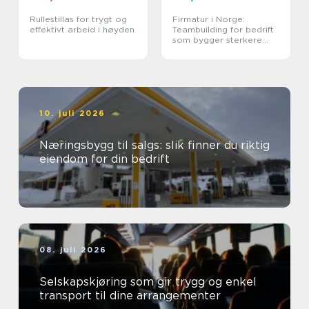
Rullestillas for trygt og
Firmatur i Norge:
effektivt arbeid i høyden
Teambuilding for bedrift
som bygger sterkere
team
10. juli 2026
Næringsbygg til salgs: slik finner du riktig
eiendom for din bedrift
08. juli 2026
Selskapskjøring som gir trygg og enkel
transport til dine arrangementer