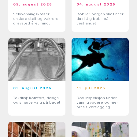
05. august 2026
04. august 2026
Selvvanningskasser
Bobiler bergen slik finner
enklere stell og vakrere
du riktig bobil på
gravsted året rundt
vestlandet
01. august 2026
31. juli 2026
Takdusj: komfort, design
Rov inspeksjon under
og smarte valg på badet
vann tryggere og mer
presis kartlegging