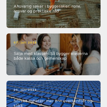
Ansvarlig søker i byggesaker: rolle,
ansvar og praktiske råd
07. juli 2026
Sälja med klassen: Så bygger eleverna
både kassa och gemenskap
05. juli 2026
Norske nyheter: mer enn overskrifter og
klikk