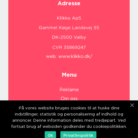
Adresse
web:
www.klikko.dk/
Menu
Reklame
Om oss
Cookies
På vores website bruges cookies til at huske dine
indstillinger, statistik og personalisering af indhold og
Kontakt Oss
annoncer. Denne information deles med tredjepart. Ved
Sitemap
fortsat brug af websiden godkender du cookiepolitikken.
Ok
Privatlivspolitik