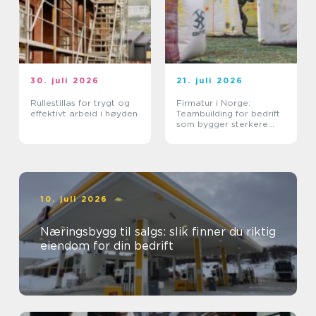
30. juli 2026
21. juli 2026
Rullestillas for trygt og
Firmatur i Norge:
effektivt arbeid i høyden
Teambuilding for bedrift
som bygger sterkere
team
10. juli 2026
Næringsbygg til salgs: slik finner du riktig
eiendom for din bedrift