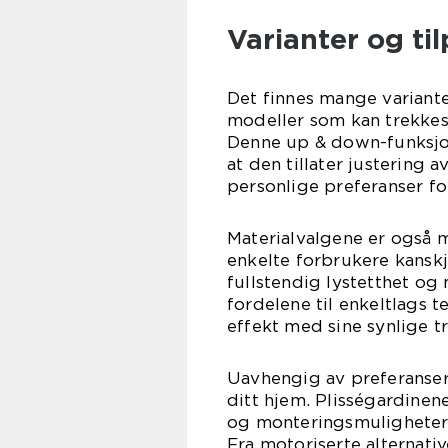
Varianter og ti
Det finnes mange variante
modeller som kan trekkes
Denne up & down-funksjona
at den tillater justering 
personlige preferanser for
Materialvalgene er også 
enkelte forbrukere kanskj
fullstendig lystetthet og
fordelene til enkeltlags te
effekt med sine synlige tr
Uavhengig av preferanser 
ditt hjem. Plisségardinen
og monteringsmuligheter 
Fra motoriserte alternative