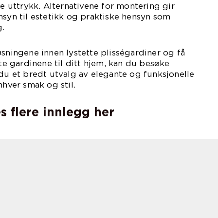
re uttrykk. Alternativene for montering gir
nsyn til estetikk og praktiske hensyn som
g.
øsningene innen lystette plisségardiner og få
kte gardinene til ditt hjem, kan du besøke
 du et bredt utvalg av elegante og funksjonelle
nhver smak og stil.
s flere innlegg her