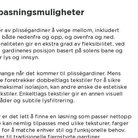
lpasningsmuligheter
r av plisségardiner å velge mellom, inkludert
 både nedenfra og opp, og ovenfra og ned.
liteten gir en ekstra grad av fleksibilitet, ved
av gardinenes posisjon basert på solens bane og
 lys og innsyn.
mange når det kommer til plisségardiner. Mens
e foretrekker dobbeltlags tekstiler for å sikre
 maksimal isolasjon, kan andre ønske de estetiske
kstiler. Enkeltlags tekstiler gir en annen visuell
åder og subtile lysfiltrering.
er det lett å finne en løsning som passer nettopp
e kan nemlig tilpasses med ulike teksturer, farger
for å matche enhver stil og funksjonelle behov.
r til tradisjonelle fjernstyrte gardiner,