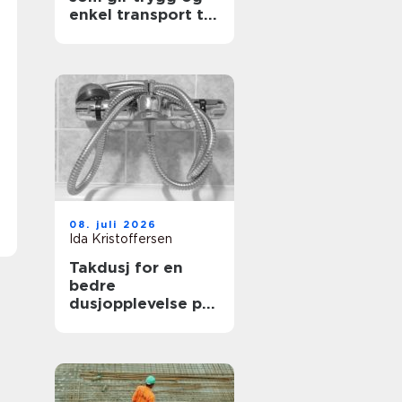
enkel transport til
dine
arrangementer
08. juli 2026
Ida Kristoffersen
Takdusj for en
bedre
dusjopplevelse på
badet