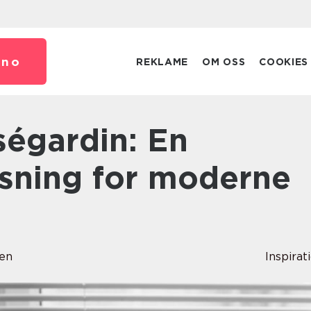
.
no
REKLAME
OM OSS
COOKIES
løsning for moderne
ken
Inspirat