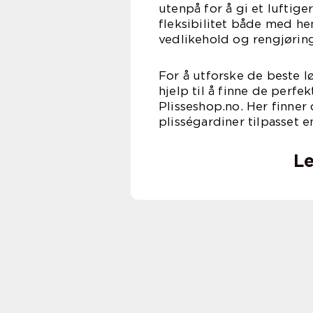
utenpå for å gi et luftige
fleksibilitet både med he
vedlikehold og rengjørin
For å utforske de beste l
hjelp til å finne de perfe
Plisseshop.no. Her finner
plisségardiner tilpasset e
Le