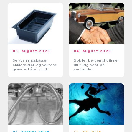
05. august 2026
04. august 2026
Selvvanningskasser
Bobiler bergen slik finner
enklere stell og vakrere
du riktig bobil på
gravsted året rundt
vestlandet
01. august 2026
31. juli 2026