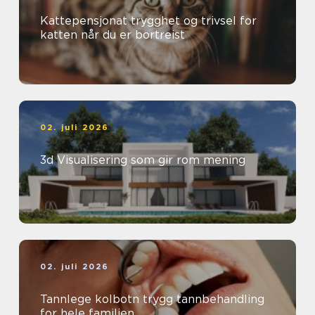
Kattepensjonat trygghet og trivsel for
katten når du er bortreist
02. juli 2026
3d Visualisering som gir rom mening
02. juli 2026
Tannlege kolbotn trygg tannbehandling
for hele familien