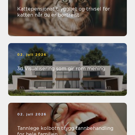
Kattepensjonat trygghet og trivsel for
katten når du er bortreist
02. juli 2026
3d Visualisering som gir rom mening
02. juli 2026
Tannlege kolbotn trygg tannbehandling
for hele familien