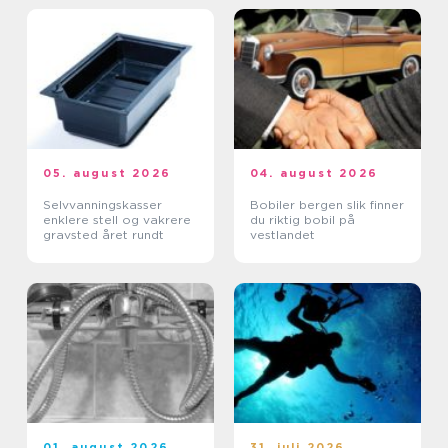
05. august 2026
04. august 2026
Selvvanningskasser
Bobiler bergen slik finner
enklere stell og vakrere
du riktig bobil på
gravsted året rundt
vestlandet
01. august 2026
31. juli 2026