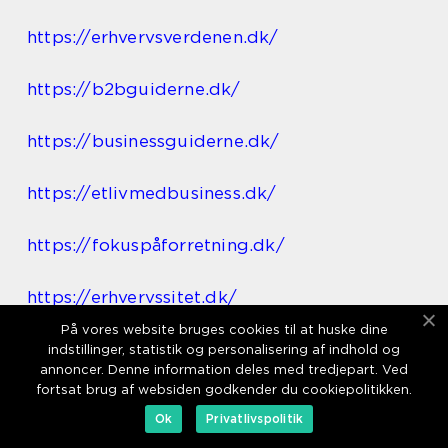
https://erhvervsverdenen.dk/
https://b2bguiderne.dk/
https://businessguiderne.dk/
https://etlivmedbusiness.dk/
https://fokuspåforretning.dk/
https://erhvervssitet.dk/
På vores website bruges cookies til at huske dine
https://erhvervsvirksomheder.dk/
indstillinger, statistik og personalisering af indhold og
annoncer. Denne information deles med tredjepart. Ved
fortsat brug af websiden godkender du cookiepolitikken.
https://erhvervskommunikation.dk/
Ok
Privatlivspolitik