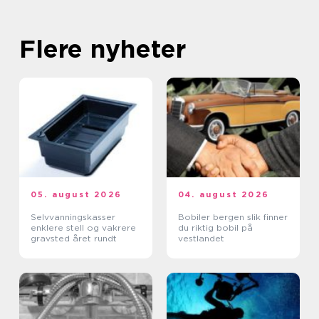
Flere nyheter
05. august 2026
04. august 2026
Selvvanningskasser
Bobiler bergen slik finner
enklere stell og vakrere
du riktig bobil på
gravsted året rundt
vestlandet