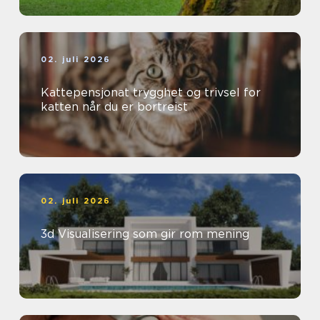
02. juli 2026
Kattepensjonat trygghet og trivsel for
katten når du er bortreist
02. juli 2026
3d Visualisering som gir rom mening