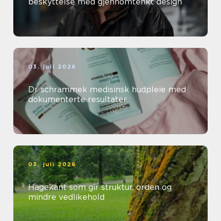
beskyttelse med gjennomtenkt design
03. juli 2026
Dr schrammek medisinsk hudpleie med
dokumenterte resultater
03. juli 2026
Hagekant som gir struktur, orden og
mindre vedlikehold