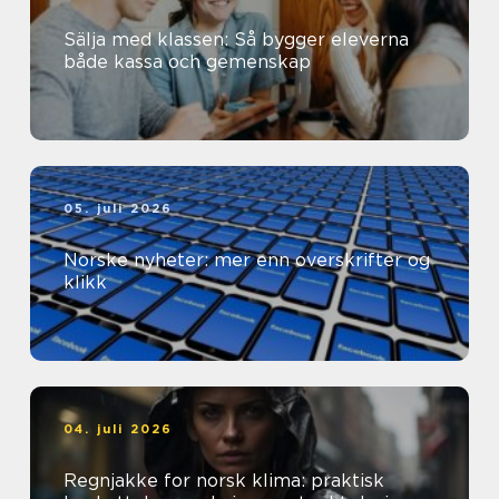
Sälja med klassen: Så bygger eleverna
både kassa och gemenskap
05. juli 2026
Norske nyheter: mer enn overskrifter og
klikk
04. juli 2026
Regnjakke for norsk klima: praktisk