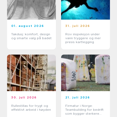
01. august 2026
31. juli 2026
Takdusj: komfort, design
Rov inspeksjon under
og smarte valg på badet
vann tryggere og mer
presis kartlegging
30. juli 2026
21. juli 2026
Rullestillas for trygt og
Firmatur i Norge:
effektivt arbeid i høyden
Teambuilding for bedrift
som bygger sterkere