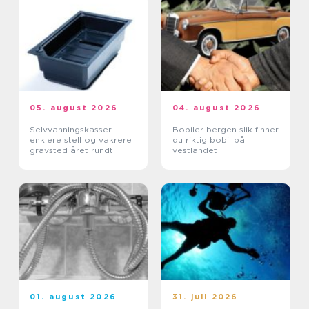
05. august 2026
04. august 2026
Selvvanningskasser
Bobiler bergen slik finner
enklere stell og vakrere
du riktig bobil på
gravsted året rundt
vestlandet
01. august 2026
31. juli 2026