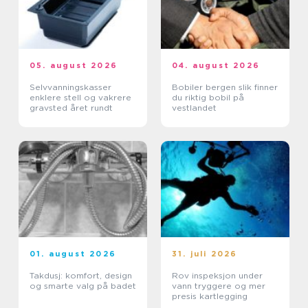
05. august 2026
04. august 2026
Selvvanningskasser
Bobiler bergen slik finner
enklere stell og vakrere
du riktig bobil på
gravsted året rundt
vestlandet
01. august 2026
31. juli 2026
Takdusj: komfort, design
Rov inspeksjon under
og smarte valg på badet
vann tryggere og mer
presis kartlegging