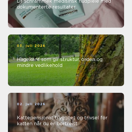
Dr schrammek medisinsk hudpleie med
dokumenterte resultater
03. juli 2026
Hagekant som gir struktur, orden og
mindre vedlikehold
02. juli 2026
Kattepensjonat trygghet og trivsel for
katten når du er bortreist