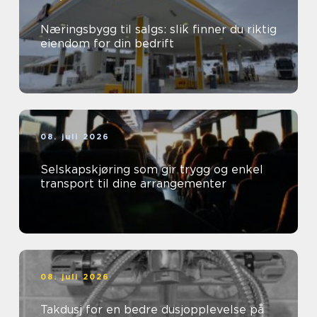
Næringsbygg til salgs: slik finner du riktig
eiendom for din bedrift
08. juli 2026
Selskapskjøring som gir trygg og enkel
transport til dine arrangementer
08. juli 2026
Takdusj for en bedre dusjopplevelse på