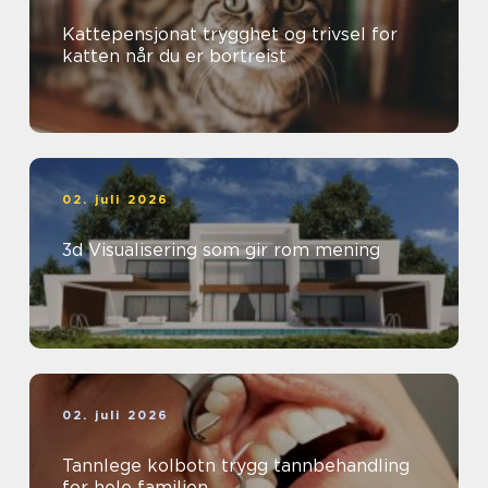
Kattepensjonat trygghet og trivsel for
katten når du er bortreist
02. juli 2026
3d Visualisering som gir rom mening
02. juli 2026
Tannlege kolbotn trygg tannbehandling
for hele familien