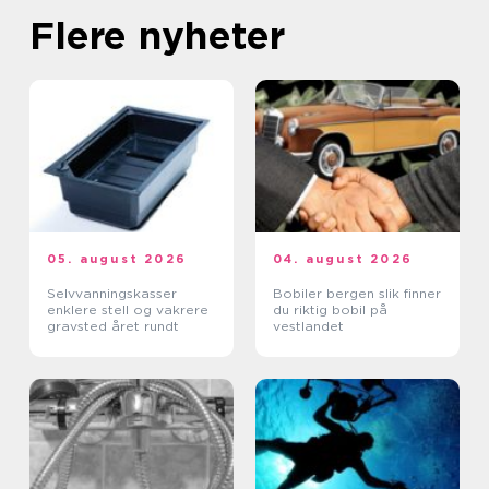
Flere nyheter
05. august 2026
04. august 2026
Selvvanningskasser
Bobiler bergen slik finner
enklere stell og vakrere
du riktig bobil på
gravsted året rundt
vestlandet