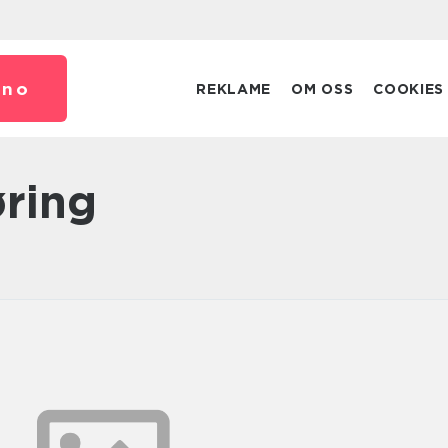
.
no
REKLAME
OM OSS
COOKIES
øring