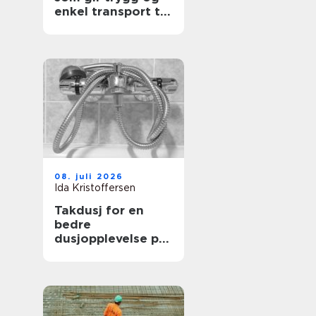
enkel transport til
dine
arrangementer
08. juli 2026
Ida Kristoffersen
Takdusj for en
bedre
dusjopplevelse på
badet