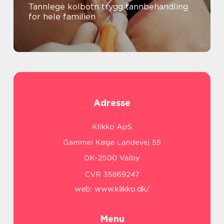
Tannlege kolbotn trygg tannbehandling
for hele familien
Adresse
web:
www.klikko.dk/
Menu