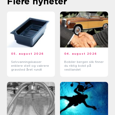
Flere nyheter
05. august 2026
04. august 2026
Selvvanningskasser
Bobiler bergen slik finner
enklere stell og vakrere
du riktig bobil på
gravsted året rundt
vestlandet